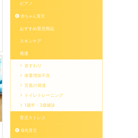
ピアノ
赤ちゃん育児
おすすめ育児用品
スキンケア
発達
首すわり
体重増加不良
言葉の発達
トイレトレーニング
1歳半・3歳健診
育児ストレス
母乳育児