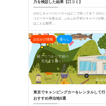
力を検証した結果【口コミ】
ののじキャベツピーラーはどこで売ってる？ ののじ
ツピーラーを使えば、ふわふわ千切りキャベツが秒。
はこんな疑問 ...
お出かけ情報
暮らし
202
東京でキャンピングカーをレンタルして行
おすすめ停泊地5選