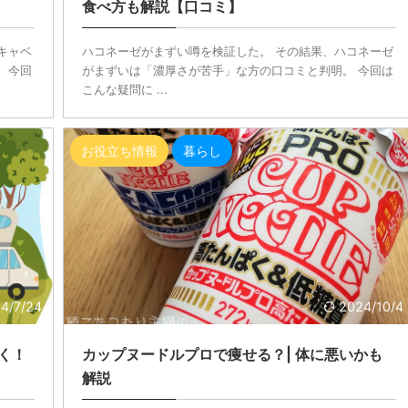
食べ方も解説【口コミ】
キャベ
ハコネーゼがまずい噂を検証した。 その結果、ハコネーゼ
 今回
がまずいは「濃厚さが苦手」な方の口コミと判明。 今回は
こんな疑問に ...
お役立ち情報
暮らし
4/7/24
2024/10/4
く！
カップヌードルプロで痩せる？| 体に悪いかも
解説