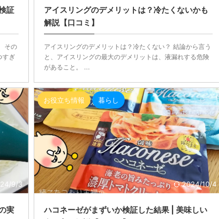
検証
アイスリングのデメリットは？冷たくないかも
解説【口コミ】
 その
アイスリングのデメリットは？冷たくない？ 結論から言う
つすぎ
と、アイスリングの最大のデメリットは、液漏れする危険
があること。 ...
お役立ち情報
暮らし
24/9/3
2024/10/4
の実
ハコネーゼがまずいか検証した結果 | 美味しい