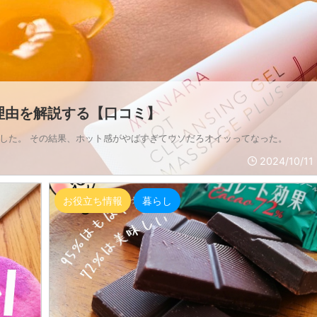
理由を解説する【口コミ】
した。 その結果、ホット感がやばすぎてウソだろオイッってなった。
2024/10/11
お役立ち情報
暮らし