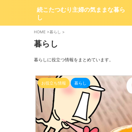
続こたつむり主婦の気ままな暮ら
し
HOME
>
暮らし
>
暮らし
暮らしに役立つ情報をまとめています。
お役立ち情報
暮らし