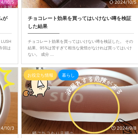
4/10/5
2024/10/5
ムが
チョコレート効果を買ってはいけない噂を検証
した結果
LUSH
チョコレート効果を買ってはいけない噂を検証した。 その
今回は
結果、95%は苦すぎて相当な覚悟がなければ買ってはいけ
ない。 成分 ...
お役立ち情報
暮らし
4/10/3
2024/9/8