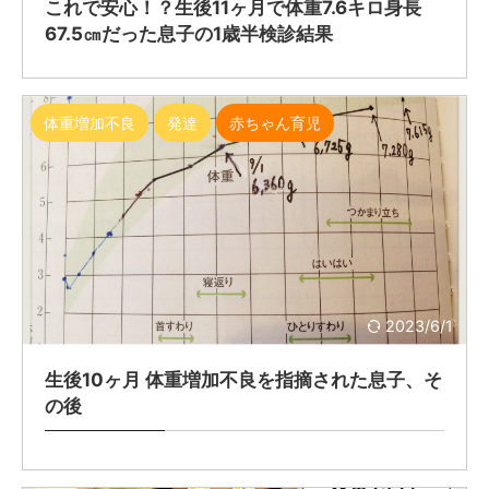
これで安心！？生後11ヶ月で体重7.6キロ身長
67.5㎝だった息子の1歳半検診結果
体重増加不良
発達
赤ちゃん育児
2023/6/1
生後10ヶ月 体重増加不良を指摘された息子、そ
の後