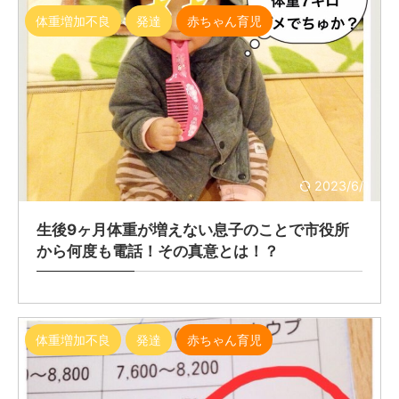
体重増加不良
発達
赤ちゃん育児
2023/6/1
生後9ヶ月体重が増えない息子のことで市役所
から何度も電話！その真意とは！？
体重増加不良
発達
赤ちゃん育児