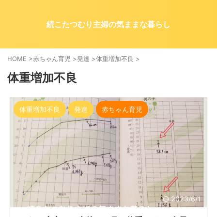
続こたつむり主婦の気ままな暮らし
HOME
>
赤ちゃん育児
>
発達
>
体重増加不良
>
体重増加不良
体重増加不良
発達
赤ちゃん育児
2023/6/1