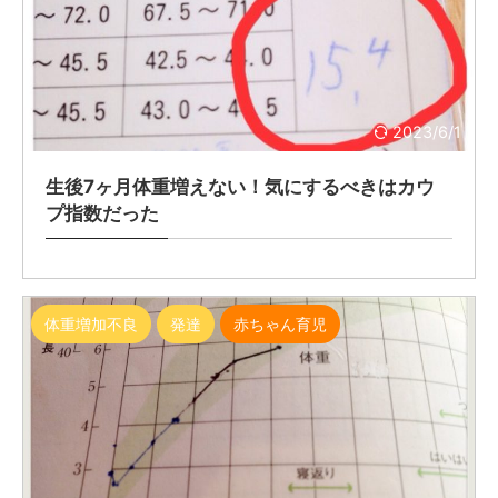
2023/6/1
生後7ヶ月体重増えない！気にするべきはカウ
プ指数だった
体重増加不良
発達
赤ちゃん育児