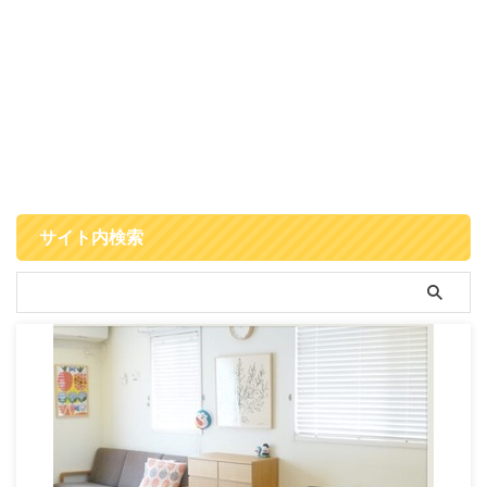
サイト内検索