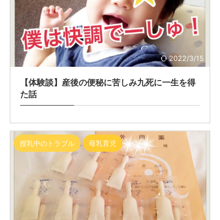
2022/3/15
【体験談】産後の便秘に苦しみ九死に一生を得
た話
授乳中のトラブル
母乳育児