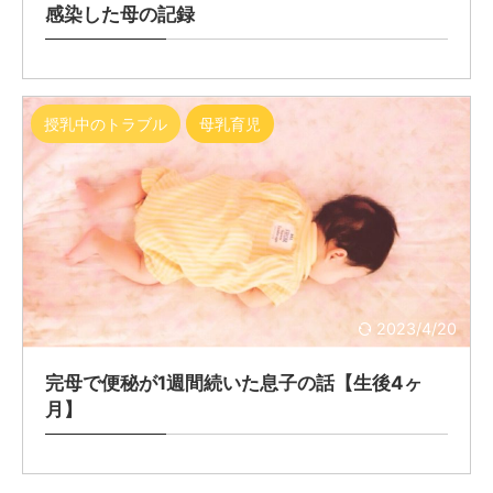
感染した母の記録
授乳中のトラブル
母乳育児
2023/4/20
完母で便秘が1週間続いた息子の話【生後4ヶ
月】