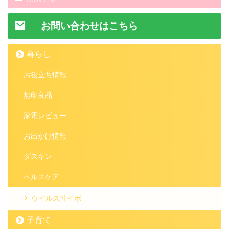
お問い合わせはこちら
暮らし
お役立ち情報
無印良品
家電レビュー
お出かけ情報
ダスキン
ヘルスケア
ウイルス性イボ
子育て