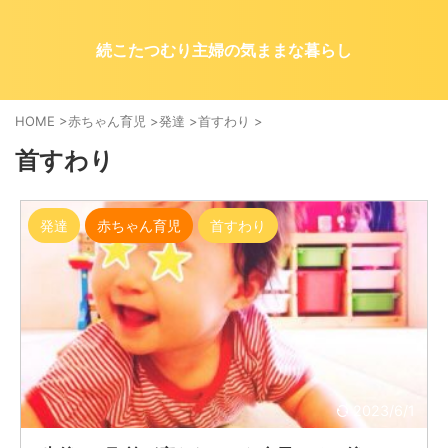
続こたつむり主婦の気ままな暮らし
HOME
>
赤ちゃん育児
>
発達
>
首すわり
>
首すわり
発達
赤ちゃん育児
首すわり
2023/6/1