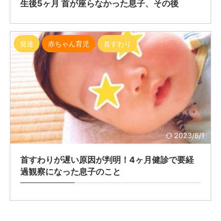
生後5ヶ月 首が座らなかった息子、その後
発達
赤ちゃん育児
首すわり
2023/6/1
首すわりが遅い原因が判明！4ヶ月健診で要経
過観察になった息子のこと