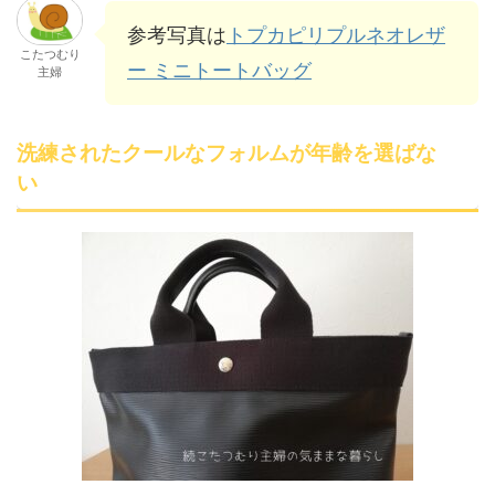
参考写真は
トプカピリプルネオレザ
こたつむり
ー ミニトートバッグ
主婦
洗練されたクールなフォルムが年齢を選ばな
い