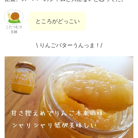
ところがどっこい
こたつむり
主婦
\ りんごバターうんっま！/