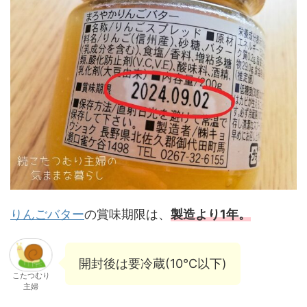
りんごバター
の賞味期限は、
製造より1年。
開封後は要冷蔵(10℃以下)
こたつむり
主婦