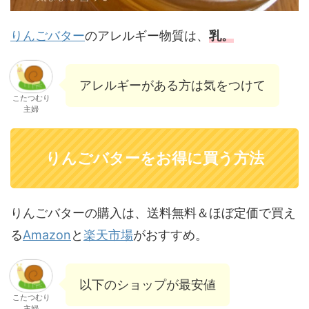
りんごバター
のアレルギー物質は、
乳。
アレルギーがある方は気をつけて
こたつむり
主婦
りんごバターをお得に買う方法
りんごバターの購入は、送料無料＆ほぼ定価で買え
る
Amazon
と
楽天市場
がおすすめ。
以下のショップが最安値
こたつむり
主婦