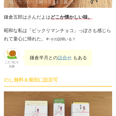
鎌倉五郎はさんだよは
どこか懐かしい味。
昭和な私は「ビックリマンチョコ」っぽさも感じら
れて童心に帰れた。←
その説明いる？
鎌倉半月との
詰合せ
もある
こたつむり
主婦
のし無料＆個別に設定可