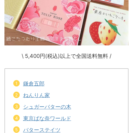
\ 5,400円(税込)以上で全国送料無料 /
鎌倉五郎
ねんりん家
シュガーバターの木
東京ばな奈ワールド
バターステイツ