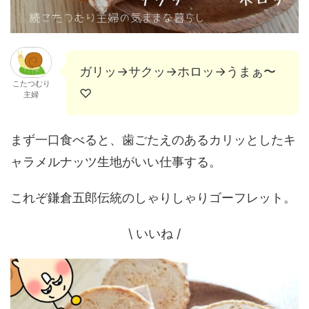
ガリッ→サクッ→ホロッ→うまぁ〜
こたつむり
♡
主婦
まず一口食べると、歯ごたえのあるカリッとしたキ
ャラメルナッツ生地がいい仕事する。
これぞ鎌倉五郎伝統のしゃりしゃりゴーフレット。
\ いいね /