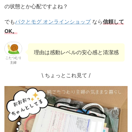
の状態とか心配ですよね？
でも
パクとモグ オンラインショップ
なら
信頼して
OK。
理由は感動レベルの安心感と清潔感
こたつむり
主婦
\ ちょっとこれ見て /