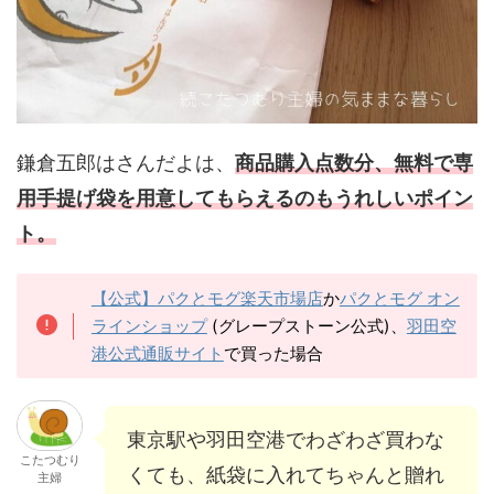
鎌倉五郎はさんだよは、
商品購入点数分、無料で専
用手提げ袋を用意してもらえるのもうれしいポイン
ト。
【公式】パクとモグ楽天市場店
か
パクとモグ オン
ラインショップ
(グレープストーン公式)、
羽田空
港公式通販サイト
で買った場合
東京駅や羽田空港でわざわざ買わな
こたつむり
くても、紙袋に入れてちゃんと贈れ
主婦