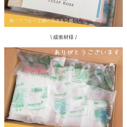
\ 緩衝材様 /