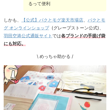
るって便利
しかも、
【公式】パクとモグ楽天市場店
、
パクとモ
グ オンラインショップ
(グレープストーン公式)、
羽田空港公式通販サイト
では
各ブランドの手提げ袋
にも対応。
\ めっちゃ助かる /