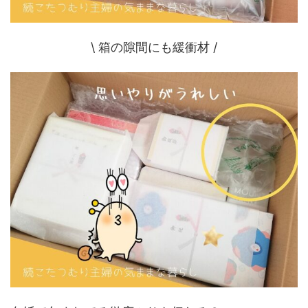
\ 箱の隙間にも緩衝材 /