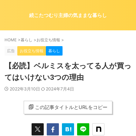
続こたつむり主婦の気ままな暮らし
HOME
>
暮らし
>
お役立ち情報
>
広告
お役立ち情報
暮らし
【必読】ベルミスを太ってる人が買っ
てはいけない3つの理由
2022年3月10日
2024年7月4日
この記事タイトルとURLをコピー