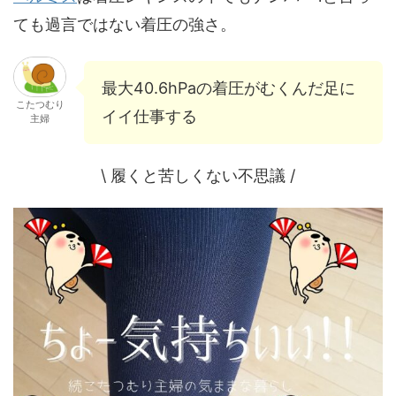
ても過言ではない着圧の強さ。
最大40.6hPaの着圧がむくんだ足に
こたつむり
イイ仕事する
主婦
\ 履くと苦しくない不思議 /