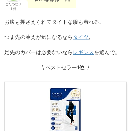
こたつむり
主婦
お腹も押さえられてタイトな服も着れる。
つま先の冷えが気になるなら
タイツ
。
足先のカバーは必要ないなら
レギンス
を選んで。
\ ベストセラー1位 /