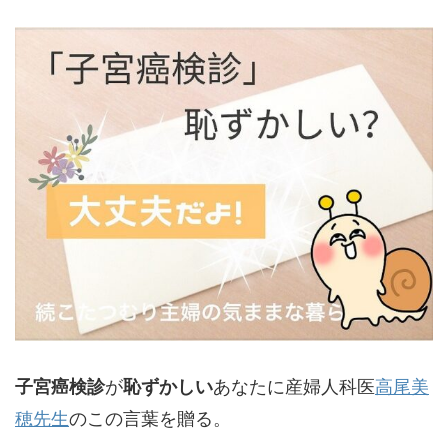
子宮癌検診
が
恥ずかしい
あなたに産婦人科医
高尾美
穂先生
のこの言葉を贈る。