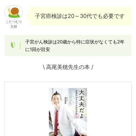
子宮癌検診は20～30代でも必要です
こたつむり
主婦
子宮がん検診は20歳から特に症状がなくても2年
に1回が目安
\ 高尾美穂先生の本 /