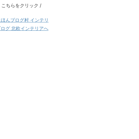
る方は、ブログ村の北欧インテリアカテゴリを覗いて見
う
\ こちらをクリック /