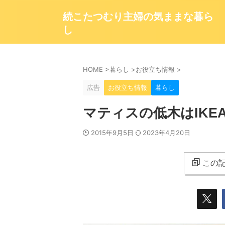
続こたつむり主婦の気ままな暮ら
し
HOME
>
暮らし
>
お役立ち情報
>
広告
お役立ち情報
暮らし
マティスの低木はIK
2015年9月5日
2023年4月20日
この記