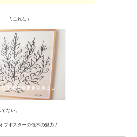
\ これな /
してない。
トオブポスターの低木の魅力 /