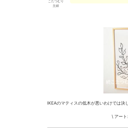
こたつむり
主婦
IKEAのマティスの低木が悪いわけでは決
\ アー