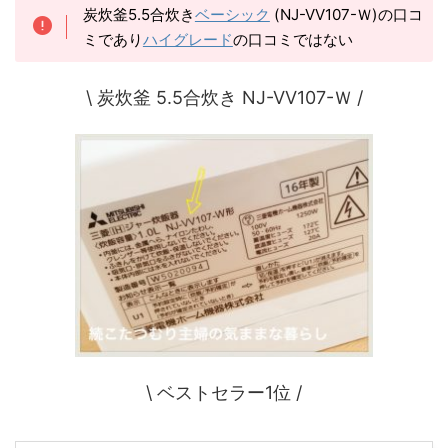
炭炊釜5.5合炊き
ベーシック
(NJ-VV107-Ｗ)の口コ
ミであり
ハイグレード
の口コミではない
\ 炭炊釜 5.5合炊き NJ-VV107-Ｗ /
\ ベストセラー1位 /