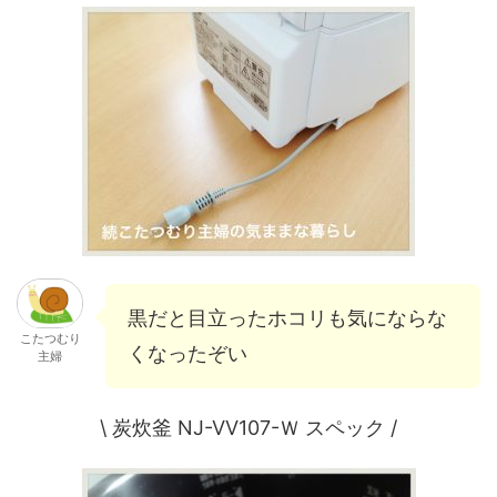
黒だと目立ったホコリも気にならな
こたつむり
くなったぞい
主婦
\ 炭炊釜 NJ-VV107-Ｗ スペック /