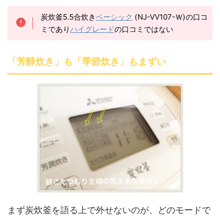
炭炊釜5.5合炊き
ベーシック
(NJ-VV107-Ｗ)の口コ
ミであり
ハイグレード
の口コミではない
「芳醇炊き」も「季節炊き」もまずい
まず炭炊釜を語る上で外せないのが、どのモードで