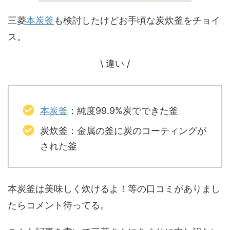
三菱
本炭釜
も検討したけどお手頃な炭炊釜をチョイ
ス。
\ 違い /
本炭釜
：純度99.9%炭でできた釜
炭炊釜：金属の釜に炭のコーティングが
された釜
本炭釜は美味しく炊けるよ！等の口コミがありまし
たらコメント待ってる。