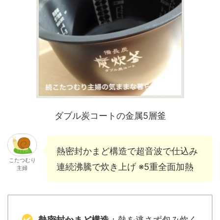
ダブル炭コートの金属5層釜
熱密封かまど構造で超音波で仕込み
こたつむり
連続沸騰で炊き上げ ※5重全面加熱
主婦
熱密封かまど構造
：熱を逃さず包み炊く