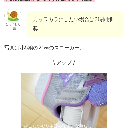
カッラカラにしたい場合は3時間推
こたつむり
奨
主婦
写真は小5娘の21㎝のスニーカー。
\ アップ /