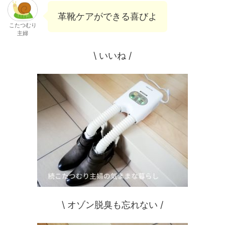
革靴ケアができる喜びよ
こたつむり
主婦
\ いいね /
\ オゾン脱臭も忘れない /