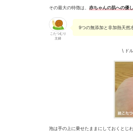
その最大の特徴は、
赤ちゃんの肌への優
9つの無添加と非加熱天然
こたつむり
主婦
\ ド
泡は手の上に乗せたままにしておくとじ