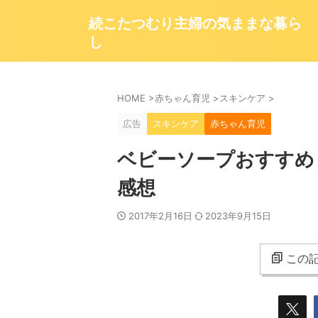
続こたつむり主婦の気ままな暮ら
し
HOME
>
赤ちゃん育児
>
スキンケア
>
広告
スキンケア
赤ちゃん育児
ベビーソープおすすめ
感想
2017年2月16日
2023年9月15日
この記