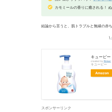
カモミールの香りに癒される！ 
結論から言うと、肌トラブルと無縁の赤
\
キューピー 
created by
Rinker
キユーピー
Amazon
スポンサーリンク