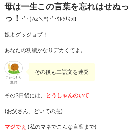
母は一生この言葉を忘れはせぬっ
っ！
･ﾟ･(ﾉω＼*)･ﾟ･ｳﾚｼﾅｷｯ!!
娘よグッジョブ！
あなたの功績かなりデカくてよ。
その後も二語文を連発
こたつむり
主婦
その3日後には、
とうしゃんのいて
(お父さん、どいての意)
マジでぇ
(私のマネでこんな言葉まで)