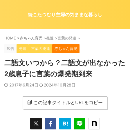
続こたつむり主婦の気ままな暮らし
HOME
>
赤ちゃん育児
>
発達
>
言葉の発達
>
広告
発達
言葉の発達
赤ちゃん育児
二語文いつから？二語文が出なかった
2歳息子に言葉の爆発期到来
2017年6月24日
2024年10月28日
この記事タイトルとURLをコピー