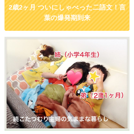
2歳2ヶ月 ついにしゃべった二語文！言
葉の爆発期到来