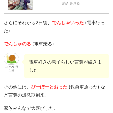
続きを見る
さらにそれから2日後、
でんしゃいった
(電車行っ
た)
でんしゃのる
(電車乗る)
電車好きの息子らしい言葉が続きま
こたつむり
した
主婦
その他には、
ぴーぽーとおった
(救急車通った) な
ど言葉の爆発期到来。
家族みんなで大喜びした。