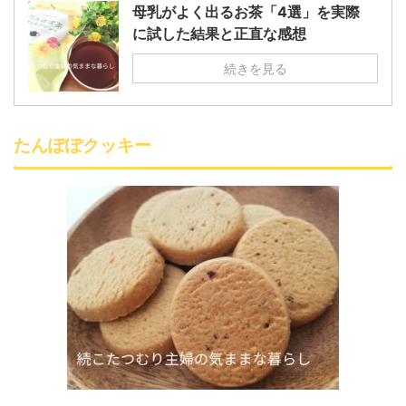
母乳がよく出るお茶「4選」を実際
に試した結果と正直な感想
続きを見る
たんぽぽクッキー