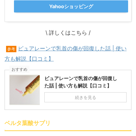
Yahooショッピング
\ 詳しくはこちら /
ピュアレーンで乳首の傷が回復した話 | 使い
参考
方も解説【口コミ】
おすすめ
ピュアレーンで乳首の傷が回復し
た話 | 使い方も解説【口コミ】
続きを見る
ベルタ葉酸サプリ