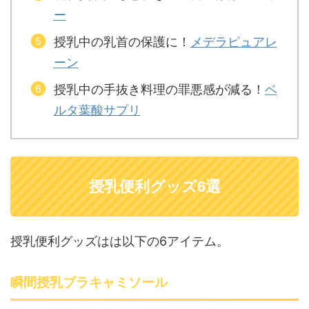
ー
授乳中の乳首の保護に！
メデラピュアレ
ーン
授乳中の手抜き料理の罪悪感が減る！
ベ
ルタ葉酸サプリ
授乳便利グッズ6選
授乳便利グッズはは以下の6アイテム。
瞬間授乳ブラキャミソール