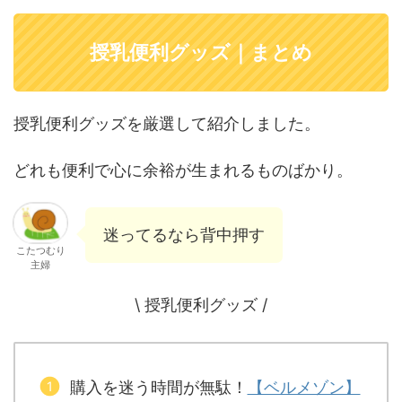
授乳便利グッズ｜まとめ
授乳便利グッズを厳選して紹介しました。
どれも便利で心に余裕が生まれるものばかり。
迷ってるなら背中押す
こたつむり
主婦
\ 授乳便利グッズ /
購入を迷う時間が無駄！
【ベルメゾン】