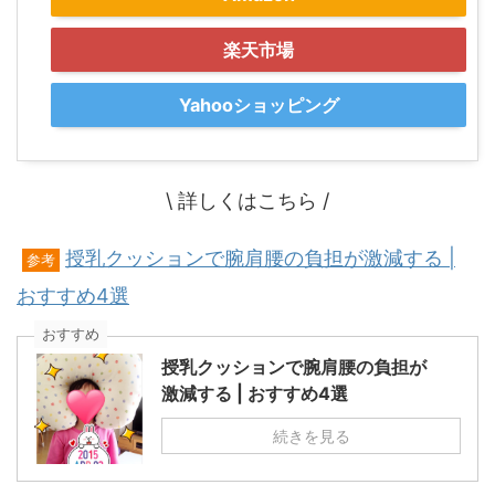
楽天市場
Yahooショッピング
\ 詳しくはこちら /
授乳クッションで腕肩腰の負担が激減する |
参考
おすすめ4選
おすすめ
授乳クッションで腕肩腰の負担が
激減する | おすすめ4選
続きを見る