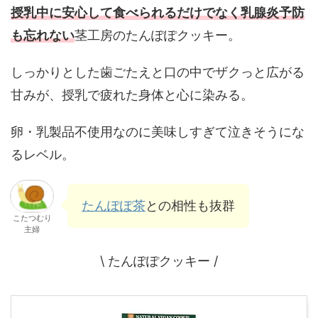
授乳中に安心して食べられるだけでなく乳腺炎予防
も忘れない
茎工房のたんぽぽクッキー。
しっかりとした歯ごたえと口の中でザクっと広がる
甘みが、授乳で疲れた身体と心に染みる。
卵・乳製品不使用なのに美味しすぎて泣きそうにな
るレベル。
たんぽぽ茶
との相性も抜群
こたつむり
主婦
\ たんぽぽクッキー /