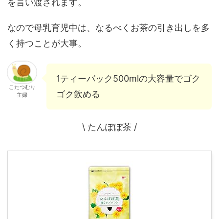
を言い渡されます。
なので母乳育児中は、なるべくお茶の引き出しを多
く持つことが大事。
1ティーバック500mlの大容量でゴク
こたつむり
ゴク飲める
主婦
\ たんぽぽ茶 /