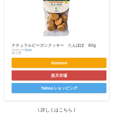
ナチュラルビーガンクッキー たんぽぽ 80g
created by
Rinker
茎工房
Amazon
楽天市場
Yahooショッピング
\ 詳しくはこちら /