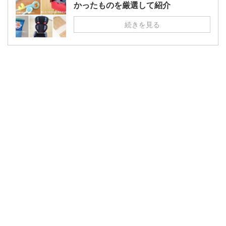
かったものを厳選して紹介
続きを見る