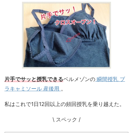
片手でサッと授乳できる
ベルメゾンの
瞬間授乳 ブ
ラキャミソール 産後用
。
私はこれで1日12回以上の頻回授乳を乗り越えた。
\ スペック /