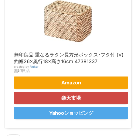
無印良品 重なるラタン長方形ボックス･フタ付 (V)
約幅26×奥行18×高さ16cm 47381337
created by
Rinker
無印良品
Amazon
楽天市場
Yahooショッピング