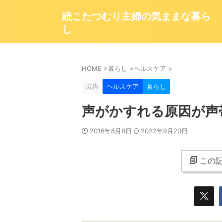
続こたつむり主婦の気ままな暮ら
し
HOME
>
暮らし
>
ヘルスケア
>
広告
ヘルスケア
暮らし
声がかすれる原因が声
2016年8月8日
2022年9月20日
この記