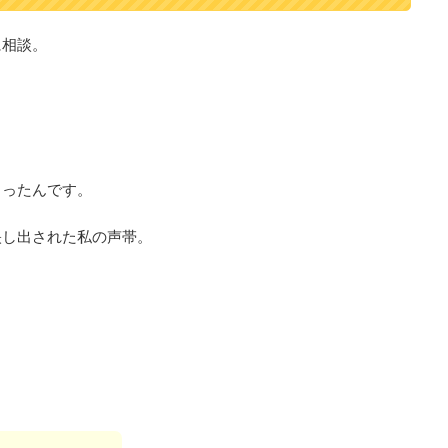
に相談。
さったんです。
映し出された私の声帯。