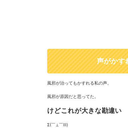
声がかす
風邪が治ってもかすれる私の声。
風邪が原因だと思ってた。
けどこれが大きな勘違い
Σ(￣⊥￣lll)