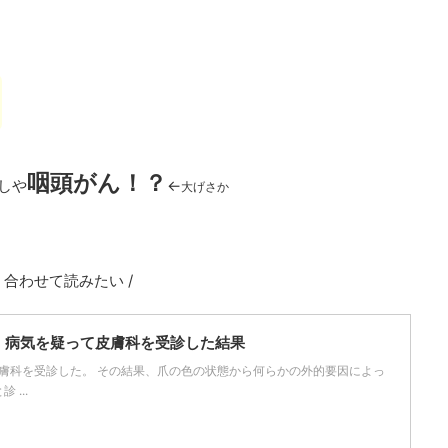
咽頭がん！？
しや
←
大げさか
\ 合わせて読みたい /
！病気を疑って皮膚科を受診した結果
膚科を受診した。 その結果、爪の色の状態から何らかの外的要因によっ
...