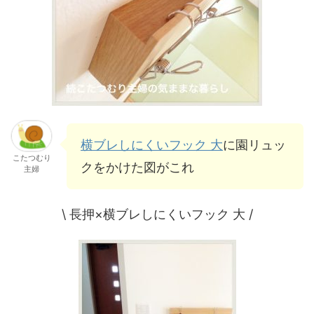
横ブレしにくいフック 大
に園リュッ
こたつむり
クをかけた図がこれ
主婦
\ 長押×横ブレしにくいフック 大 /