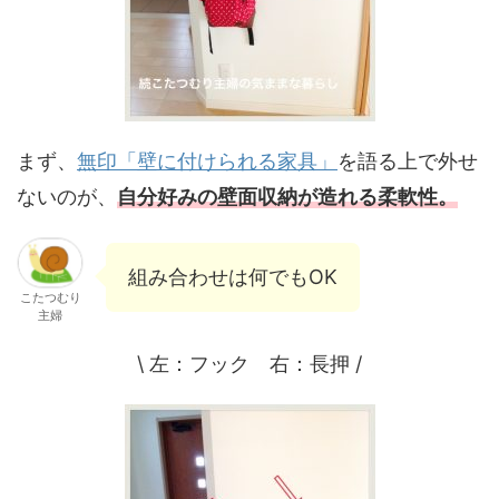
まず、
無印「壁に付けられる家具」
を語る上で外せ
ないのが、
自分好みの壁面収納が造れる柔軟性。
組み合わせは何でもOK
こたつむり
主婦
\ 左：フック 右：長押 /