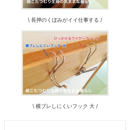
\ 長押のくぼみがイイ仕事する /
\ 横ブレしにくいフック 大 /