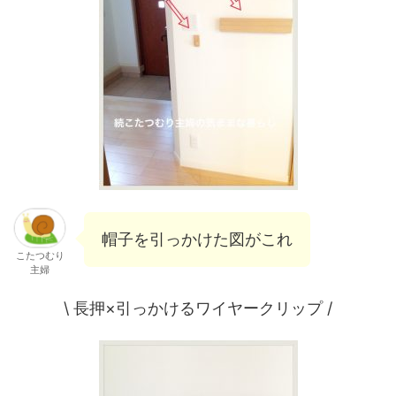
帽子を引っかけた図がこれ
こたつむり
主婦
\ 長押×引っかけるワイヤークリップ /