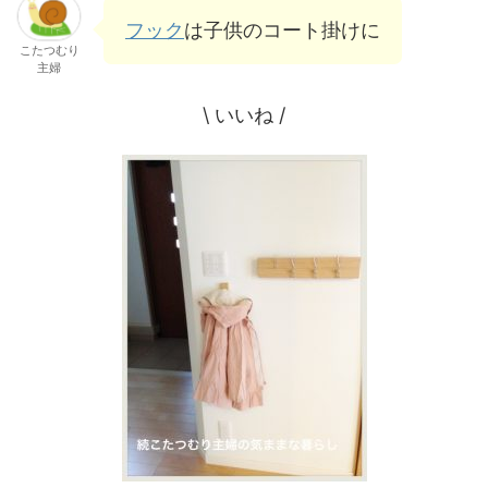
フック
は子供のコート掛けに
こたつむり
主婦
\ いいね /