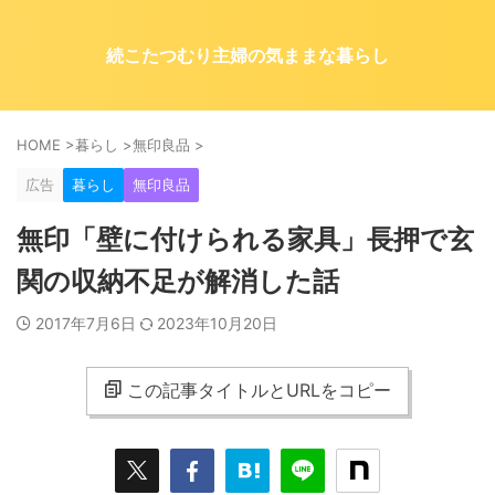
続こたつむり主婦の気ままな暮らし
HOME
>
暮らし
>
無印良品
>
広告
暮らし
無印良品
無印「壁に付けられる家具」長押で玄
関の収納不足が解消した話
2017年7月6日
2023年10月20日
この記事タイトルとURLをコピー